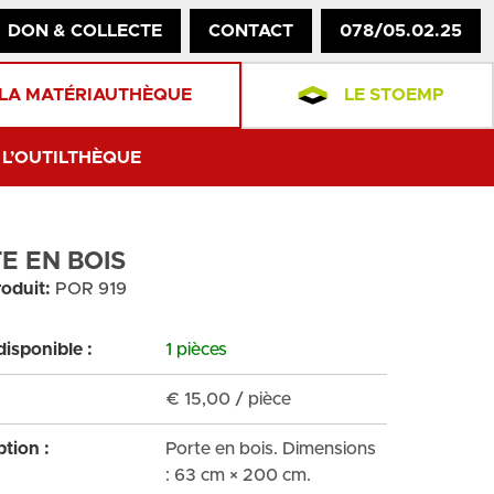
DON & COLLECTE
CONTACT
078/05.02.25
LA MATÉRIAUTHÈQUE
LE STOEMP
L’OUTILTHÈQUE
E EN BOIS
oduit:
POR 919
disponible :
1 pièces
€
15,00
/ pièce
ption :
Porte en bois. Dimensions
: 63 cm × 200 cm.