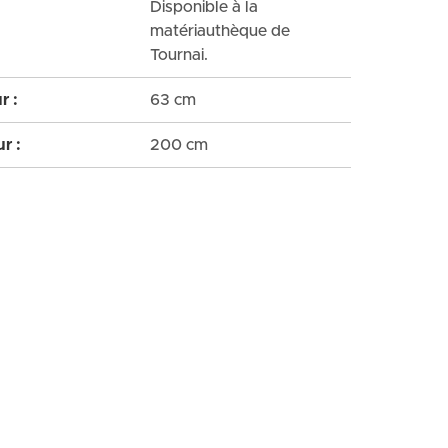
Disponible à la
matériauthèque de
Tournai.
r :
63 cm
r :
200 cm