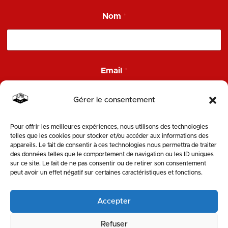
*
Nom
*
N
o
m
E
m
a
Email
*
i
l
Gérer le consentement
Pour offrir les meilleures expériences, nous utilisons des technologies
ENVOYER
telles que les cookies pour stocker et/ou accéder aux informations des
appareils. Le fait de consentir à ces technologies nous permettra de traiter
des données telles que le comportement de navigation ou les ID uniques
SUIVEZ-NOUS
sur ce site. Le fait de ne pas consentir ou de retirer son consentement
peut avoir un effet négatif sur certaines caractéristiques et fonctions.
Accepter
Refuser