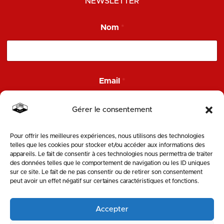
NEWSLETTER
Nom
*
N
Email
*
o
m
*
Gérer le consentement
E
m
a
Pour offrir les meilleures expériences, nous utilisons des technologies
ENVOYER
i
telles que les cookies pour stocker et/ou accéder aux informations des
l
appareils. Le fait de consentir à ces technologies nous permettra de traiter
des données telles que le comportement de navigation ou les ID uniques
SUIVEZ-NOUS
sur ce site. Le fait de ne pas consentir ou de retirer son consentement
peut avoir un effet négatif sur certaines caractéristiques et fonctions.
Accepter