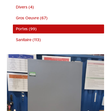
Divers (4)
Gros Oeuvre (67)
Portes (99)
Sanitaire (113)