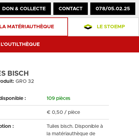
DON & COLLECTE
CONTACT
078/05.02.25
LA MATÉRIAUTHÈQUE
LE STOEMP
L’OUTILTHÈQUE
ES BISCH
oduit:
GRO 32
disponible :
109 pièces
€
0,50
/ pièce
ption :
Tuiles bisch. Disponible à
la matériauthèque de