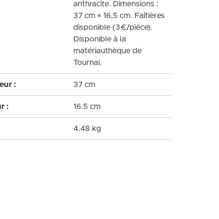
anthracite. Dimensions :
37 cm × 16,5 cm. Faîtières
disponible (3€/pièce).
Disponible à la
matériauthèque de
Tournai.
ur :
37 cm
r :
16.5 cm
:
4.48 kg