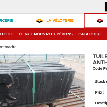
RCERIE
LA VÉLOTERIE
LECTIF
CE QUE NOUS RÉCUPÉRONS
CATALOGUE
anthracite
TUIL
ANTH
Code Pr
Stock 
Prix :
Descri