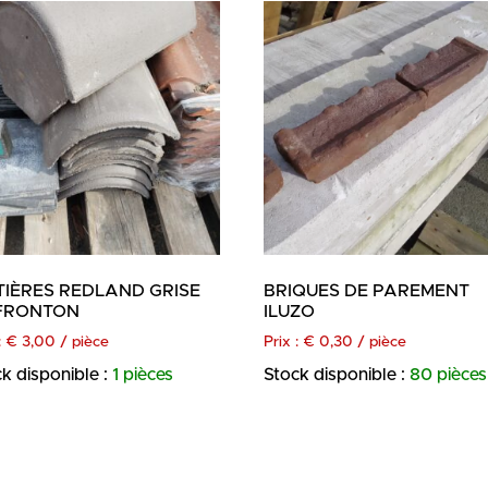
TIÈRES REDLAND GRISE
BRIQUES DE PAREMENT
 FRONTON
ILUZO
:
€
3,00
/ pièce
Prix :
€
0,30
/ pièce
k disponible :
1 pièces
Stock disponible :
80 pièces