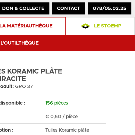
DON & COLLECTE
CONTACT
078/05.02.25
LA MATÉRIAUTHÈQUE
LE STOEMP
L’OUTILTHÈQUE
ES KORAMIC PLÂTE
RACITE
oduit:
GRO 37
disponible :
156 pièces
€
0,50
/ pièce
ption :
Tuiles Koramic plâte