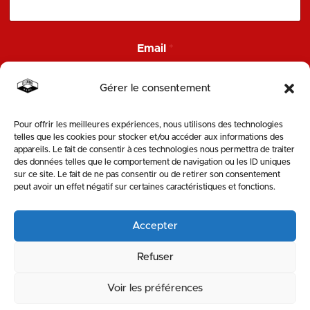
N
Email
*
o
m
*
Gérer le consentement
E
m
a
Pour offrir les meilleures expériences, nous utilisons des technologies
ENVOYER
i
telles que les cookies pour stocker et/ou accéder aux informations des
l
appareils. Le fait de consentir à ces technologies nous permettra de traiter
des données telles que le comportement de navigation ou les ID uniques
SUIVEZ-NOUS
sur ce site. Le fait de ne pas consentir ou de retirer son consentement
peut avoir un effet négatif sur certaines caractéristiques et fonctions.
Accepter
Refuser
Voir les préférences