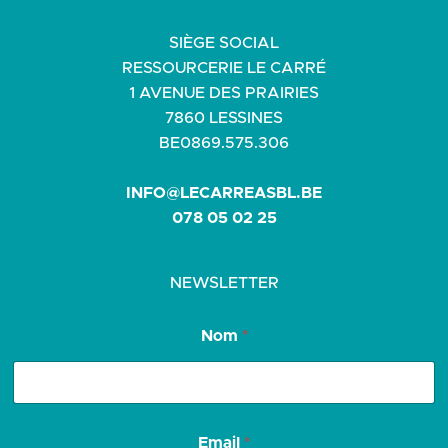
SIÈGE SOCIAL
RESSOURCERIE LE CARRÉ
1 AVENUE DES PRAIRIES
7860 LESSINES
BE0869.575.306
INFO@LECARREASBL.BE
078 05 02 25
NEWSLETTER
N
Nom
*
o
m
N
o
m
*
Email
*