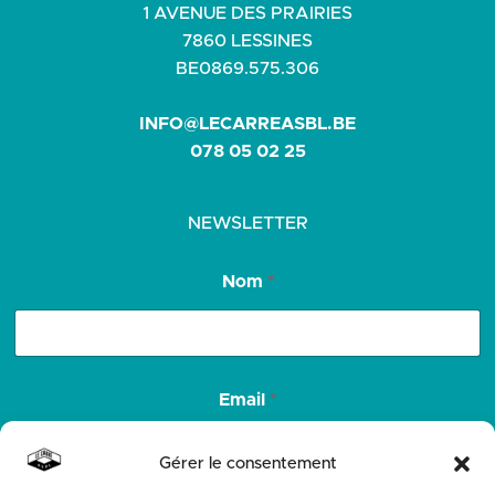
1 AVENUE DES PRAIRIES
7860 LESSINES
BE0869.575.306
INFO@LECARREASBL.BE
078 05 02 25
NEWSLETTER
N
Nom
*
o
m
E
m
a
i
Email
*
l
N
o
Gérer le consentement
m