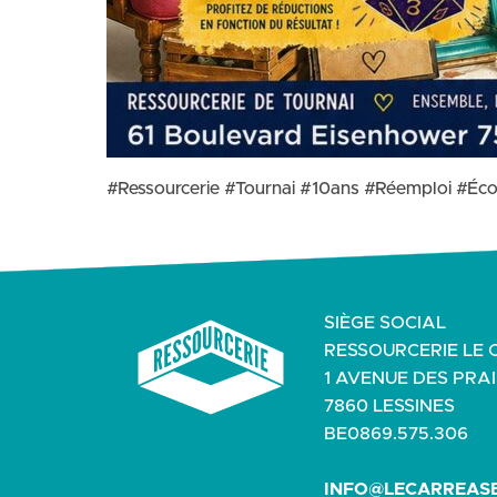
#Ressourcerie #Tournai #10ans #Réemploi #Éc
SIÈGE SOCIAL
RESSOURCERIE LE 
1 AVENUE DES PRAI
7860 LESSINES
BE0869.575.306
INFO@LECARREASB