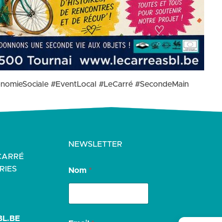
onomieSociale #EventLocal #LeCarré #SecondeMain
NEWSLETTER
CARRÉ
RIES
Nom
*
*
L.BE