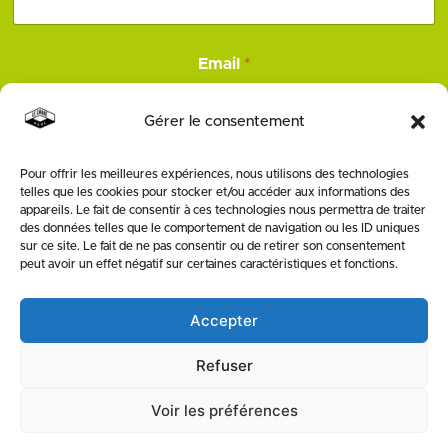
*
Email
*
E
m
a
Gérer le consentement
i
l
N
Pour offrir les meilleures expériences, nous utilisons des technologies
ENVOYER
o
telles que les cookies pour stocker et/ou accéder aux informations des
m
appareils. Le fait de consentir à ces technologies nous permettra de traiter
des données telles que le comportement de navigation ou les ID uniques
SUIVEZ-NOUS
sur ce site. Le fait de ne pas consentir ou de retirer son consentement
peut avoir un effet négatif sur certaines caractéristiques et fonctions.
Accepter
Refuser
Voir les préférences
MENTIONS LÉGALES & POLITIQUE DE PROTECTION DE LA VIE PRIVÉE