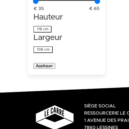
€ 35
€ 65
Hauteur
Hauteur
118 cm
Largeur
Largeur
108 cm
Appliquer
SIÈGE SOCIAL
RESSOURCERIE LE 
1 AVENUE DES PRAI
7860 LESSINES