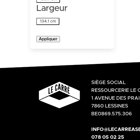
Largeur
Largeur
134.1 cm
Appliquer
SIÈGE SOCIAL
RESSOURCERIE LE 
1 AVENUE DES PRAI
7860 LESSINES
BE0869.575.306
INFO@LECARREASB
078 05 02 25