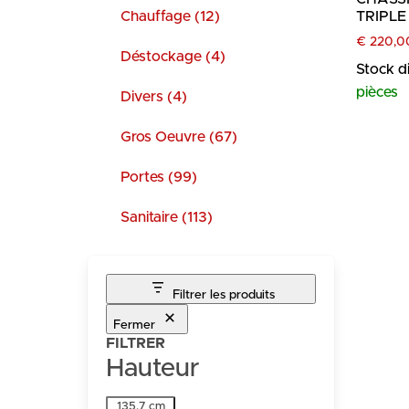
Chauffage (12)
TRIPLE
€
220,0
Déstockage (4)
Stock d
pièces
Divers (4)
Gros Oeuvre (67)
Portes (99)
Sanitaire (113)
Filtrer les produits
Fermer
FILTRER
Hauteur
Hauteur
135.7 cm