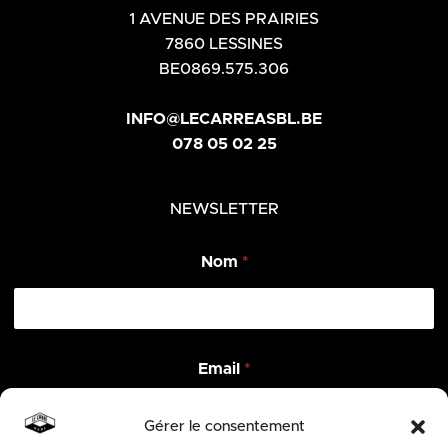
1 AVENUE DES PRAIRIES
7860 LESSINES
BE0869.575.306
INFO@LECARREASBL.BE
078 05 02 25
NEWSLETTER
Nom
*
E
Email
*
m
a
i
Gérer le consentement
l