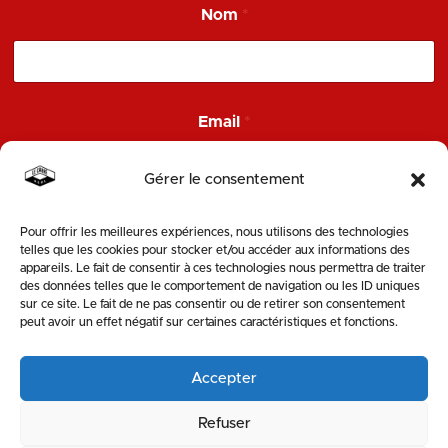
Nom
*
E
Email
*
m
a
i
Gérer le consentement
l
*
N
Pour offrir les meilleures expériences, nous utilisons des technologies
ENVOYER
o
telles que les cookies pour stocker et/ou accéder aux informations des
m
appareils. Le fait de consentir à ces technologies nous permettra de traiter
des données telles que le comportement de navigation ou les ID uniques
SUIVEZ-NOUS
sur ce site. Le fait de ne pas consentir ou de retirer son consentement
peut avoir un effet négatif sur certaines caractéristiques et fonctions.
Accepter
Refuser