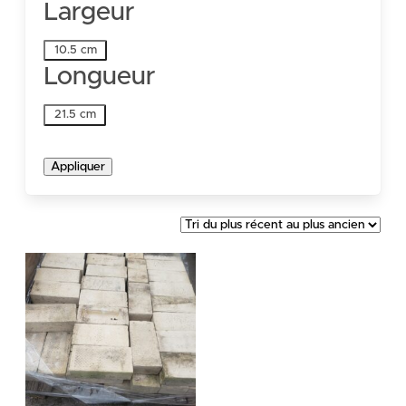
Largeur
Largeur
10.5 cm
Longueur
Longueur
21.5 cm
Appliquer