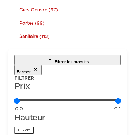
Gros Oeuvre (67)
Portes (99)
Sanitaire (113)
Filtrer les produits
Fermer
FILTRER
Prix
€ 0
€ 1
Hauteur
Hauteur
6.5 cm