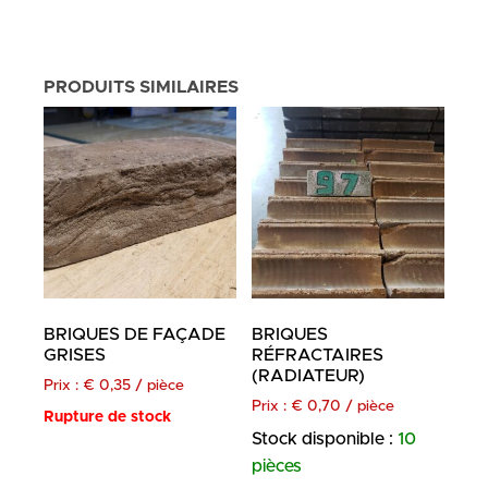
PRODUITS SIMILAIRES
BRIQUES DE FAÇADE
BRIQUES
GRISES
RÉFRACTAIRES
(RADIATEUR)
Prix :
€
0,35
/ pièce
Prix :
€
0,70
/ pièce
Rupture de stock
Stock disponible :
10
pièces