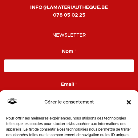
INFO@LAMATERIAUTHEQUE.BE
078 05 02 25
NEWSLETTER
Nom
*
E
Email
*
m
a
i
Gérer le consentement
l
E
m
Pour offrir les meilleures expériences, nous utilisons des technologies
ENVOYER
a
telles que les cookies pour stocker et/ou accéder aux informations des
i
appareils. Le fait de consentir à ces technologies nous permettra de traiter
l
des données telles que le comportement de navigation ou les ID uniques
SUIVEZ-NOUS