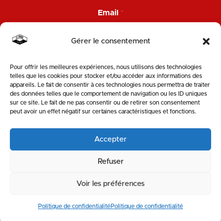
N
Email
*
o
m
E
Gérer le consentement
m
a
i
Pour offrir les meilleures expériences, nous utilisons des technologies
ENVOYER
l
telles que les cookies pour stocker et/ou accéder aux informations des
N
appareils. Le fait de consentir à ces technologies nous permettra de traiter
o
des données telles que le comportement de navigation ou les ID uniques
SUIVEZ-NOUS
m
sur ce site. Le fait de ne pas consentir ou de retirer son consentement
peut avoir un effet négatif sur certaines caractéristiques et fonctions.
Accepter
Refuser
Voir les préférences
MENTIONS LÉGALES & POLITIQUE DE PROTECTION DE LA VIE PRIVÉE
Politique de confidentialité
Politique de confidentialité
|
SITE WEB : KOBOLD-STUDIO
RESSOURCERIE
VÉLOTERIE
MATÉRIAUTHÈQUE
CARRE
STOEMP