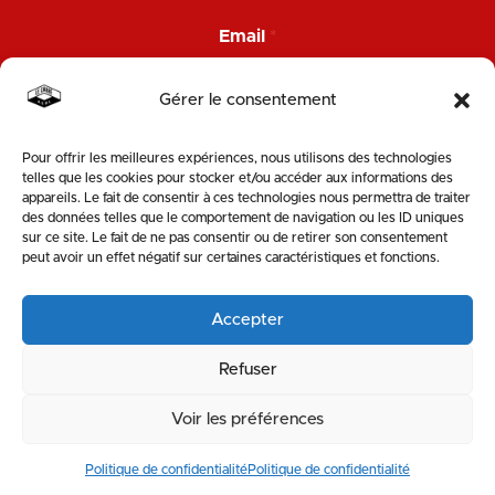
E
m
Email
*
a
i
l
Gérer le consentement
N
o
m
Pour offrir les meilleures expériences, nous utilisons des technologies
ENVOYER
telles que les cookies pour stocker et/ou accéder aux informations des
appareils. Le fait de consentir à ces technologies nous permettra de traiter
des données telles que le comportement de navigation ou les ID uniques
SUIVEZ-NOUS
sur ce site. Le fait de ne pas consentir ou de retirer son consentement
peut avoir un effet négatif sur certaines caractéristiques et fonctions.
Accepter
Refuser
Voir les préférences
MENTIONS LÉGALES & POLITIQUE DE PROTECTION DE LA VIE PRIVÉE
Politique de confidentialité
Politique de confidentialité
|
SITE WEB : KOBOLD-STUDIO
RESSOURCERIE
VÉLOTERIE
MATÉRIAUTHÈQUE
CARRE
STOEMP