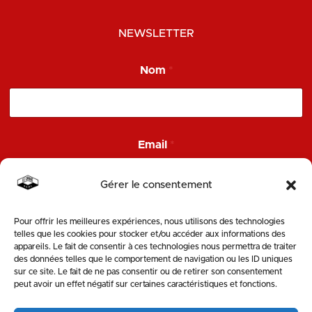
NEWSLETTER
E
Nom
*
m
a
i
l
E
m
Email
*
a
i
l
Gérer le consentement
N
o
m
Pour offrir les meilleures expériences, nous utilisons des technologies
ENVOYER
telles que les cookies pour stocker et/ou accéder aux informations des
appareils. Le fait de consentir à ces technologies nous permettra de traiter
des données telles que le comportement de navigation ou les ID uniques
SUIVEZ-NOUS
sur ce site. Le fait de ne pas consentir ou de retirer son consentement
peut avoir un effet négatif sur certaines caractéristiques et fonctions.