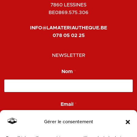
7860 LESSINES
BE0869.575.306
INFO@LAMATERIAUTHEQUE.BE
078 05 02 25
NEWSLETTER
N
Nom
*
o
m
N
o
m
*
Email
*
Gérer le consentement