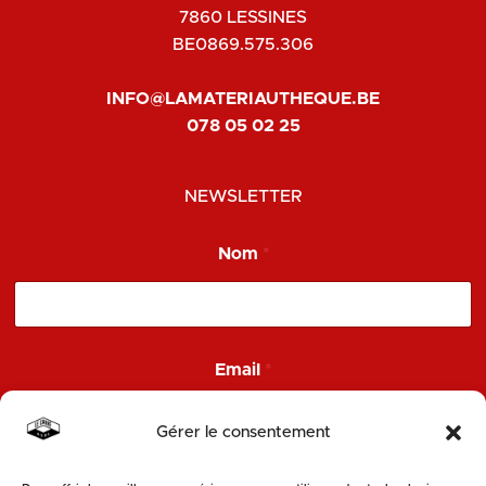
7860 LESSINES
BE0869.575.306
INFO@LAMATERIAUTHEQUE.BE
078 05 02 25
NEWSLETTER
*
Nom
*
N
o
m
*
Email
*
Gérer le consentement