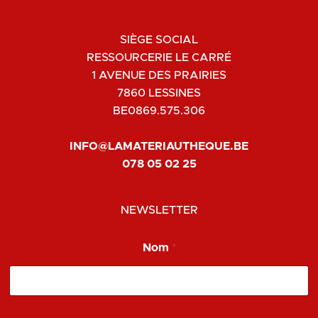
SIÈGE SOCIAL
RESSOURCERIE LE CARRÉ
1 AVENUE DES PRAIRIES
7860 LESSINES
BE0869.575.306
INFO@LAMATERIAUTHEQUE.BE
078 05 02 25
NEWSLETTER
E
Nom
*
m
a
i
l
*
*