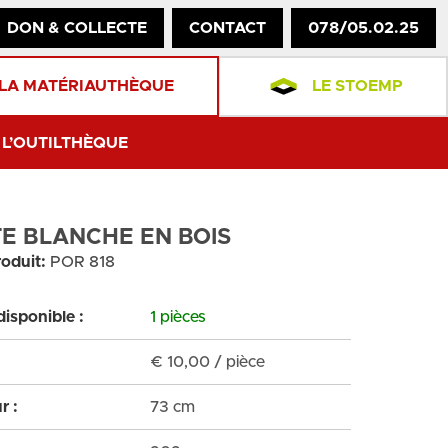
DON & COLLECTE
CONTACT
078/05.02.25
LA MATÉRIAUTHÈQUE
LE STOEMP
L’OUTILTHÈQUE
E BLANCHE EN BOIS
oduit:
POR 818
disponible :
1 pièces
€
10,00
/ pièce
r :
73 cm