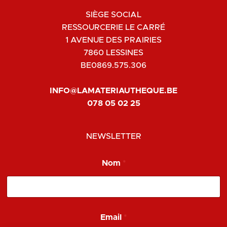
SIÈGE SOCIAL
RESSOURCERIE LE CARRÉ
1 AVENUE DES PRAIRIES
7860 LESSINES
BE0869.575.306
INFO@LAMATERIAUTHEQUE.BE
078 05 02 25
NEWSLETTER
E
Nom
*
m
a
i
l
*
*
Email
*