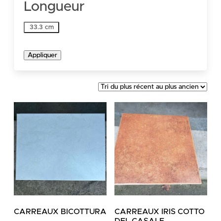
Longueur
Longueur
33.3 cm
Appliquer
CARREAUX BICOTTURA
CARREAUX IRIS COTTO
DEL CASALE