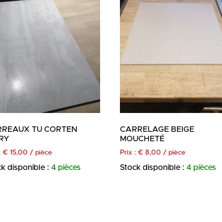
RREAUX TU CORTEN
CARRELAGE BEIGE
RY
MOUCHETÉ
:
€
15,00
/ pièce
Prix :
€
8,00
/ pièce
k disponible :
4 pièces
Stock disponible :
4 pièces