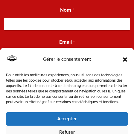
N
Nom
*
o
m
N
o
m
*
Email
*
Gérer le consentement
Pour offrir les meilleures expériences, nous utilisons des technologies
ENVOYER
telles que les cookies pour stocker et/ou accéder aux informations des
appareils. Le fait de consentir à ces technologies nous permettra de traiter
des données telles que le comportement de navigation ou les ID uniques
SUIVEZ-NOUS
sur ce site. Le fait de ne pas consentir ou de retirer son consentement
peut avoir un effet négatif sur certaines caractéristiques et fonctions.
Accepter
Refuser