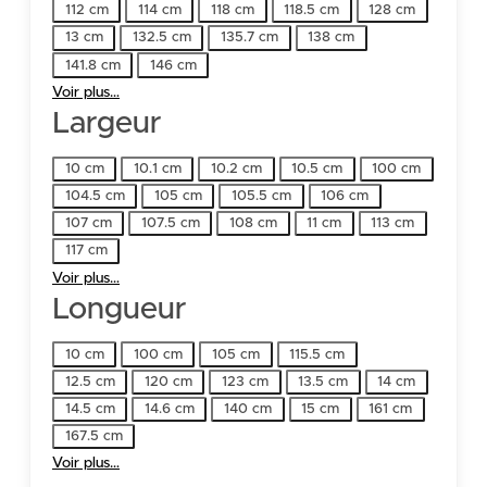
112 cm
114 cm
118 cm
118.5 cm
128 cm
13 cm
132.5 cm
135.7 cm
138 cm
141.8 cm
146 cm
Voir plus…
Largeur
Largeur
10 cm
10.1 cm
10.2 cm
10.5 cm
100 cm
104.5 cm
105 cm
105.5 cm
106 cm
107 cm
107.5 cm
108 cm
11 cm
113 cm
117 cm
Voir plus…
Longueur
Longueur
10 cm
100 cm
105 cm
115.5 cm
12.5 cm
120 cm
123 cm
13.5 cm
14 cm
14.5 cm
14.6 cm
140 cm
15 cm
161 cm
167.5 cm
Voir plus…