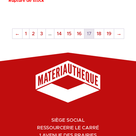
Rupture de stock
←
1
2
3
…
14
15
16
17
18
19
→
SIÈGE SOCIAL
RESSOURCERIE LE CARRÉ
1 AVENUE DES PRAIRIES